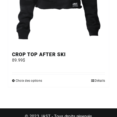
CROP TOP AFTER SKI
89.99
$
Ce
Choix des options
Détails
produit
a
plusieurs
variations.
Les
options
© 2023 JAST - Tous droits réservés