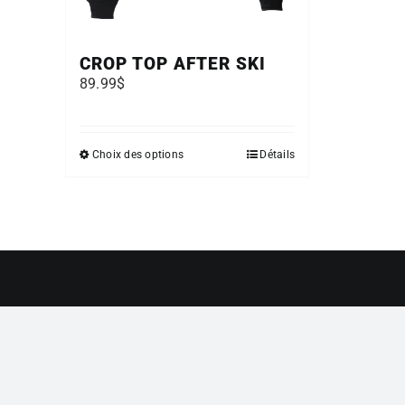
CROP TOP AFTER SKI
89.99
$
Ce
Choix des options
Détails
produit
a
plusieurs
variations.
Les
options
peuvent
être
choisies
sur
la
page