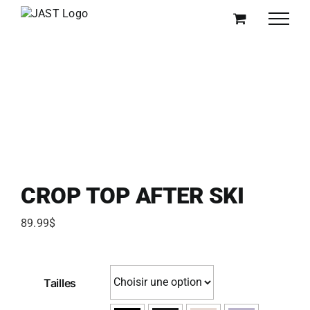
Passer
au
contenu
CROP TOP AFTER SKI
89.99
$
Tailles