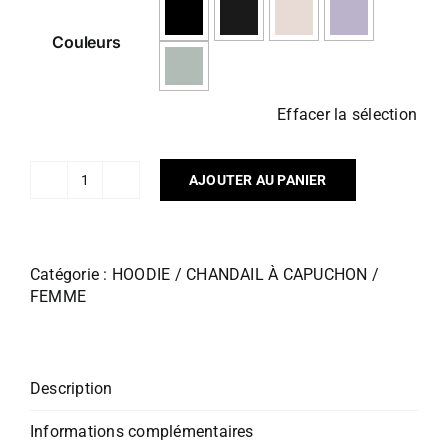
Couleurs
Effacer la sélection
AJOUTER AU PANIER
quantité
de
CROP
TOP
Catégorie :
HOODIE / CHANDAIL À CAPUCHON /
AFTER
FEMME
SKI
Description
Informations complémentaires