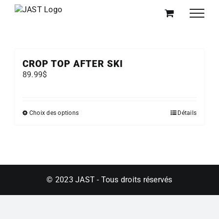
Passer
au
contenu
CROP TOP AFTER SKI
89.99
$
Ce
Choix des options
Détails
produit
a
plusieurs
variations.
Les
options
© 2023 JAST - Tous droits réservés
peuvent
être
choisies