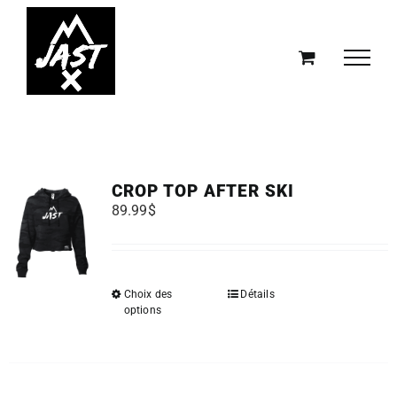
Passer
au
contenu
CROP TOP AFTER SKI
89.99
$
Ce
Choix des
Détails
options
produit
a
plusieurs
variations.
Les