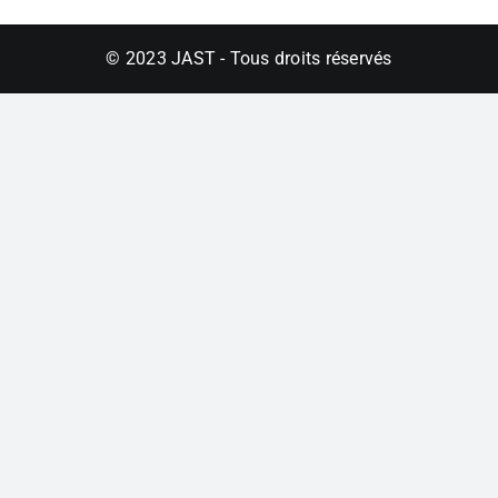
options
peuvent
© 2023 JAST - Tous droits réservés
être
choisies
sur
la
page
du
produit