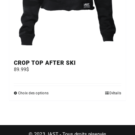
CROP TOP AFTER SKI
89.99
$
Ce
Choix des options
Détails
produit
a
plusieurs
variations.
Les
options
© 2023 JAST - Tous droits réservés