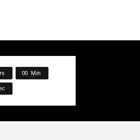
rs
0
0
Min
ec