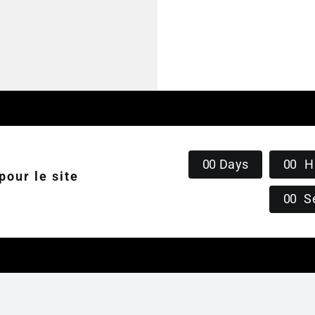
0
0
Days
0
0
H
our le site
0
0
S